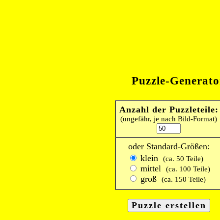
Puzzle-Generato
Anzahl der Puzzleteile:
(ungefähr, je nach Bild-Format)
oder Standard-Größen:
klein
(ca. 50 Teile)
mittel
(ca. 100 Teile)
groß
(ca. 150 Teile)