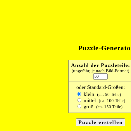
Puzzle-Generato
Anzahl der Puzzleteile:
(ungefähr, je nach Bild-Format)
oder Standard-Größen:
klein
(ca. 50 Teile)
mittel
(ca. 100 Teile)
groß
(ca. 150 Teile)