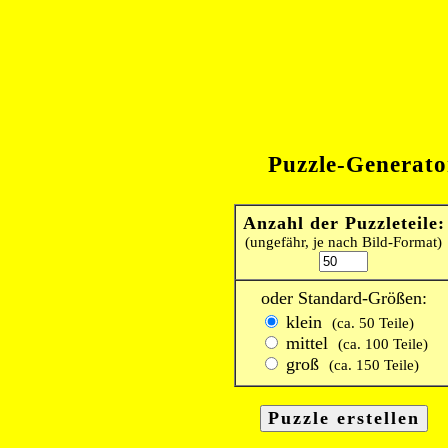
Puzzle-Generato
Anzahl der Puzzleteile:
(ungefähr, je nach Bild-Format)
oder Standard-Größen:
klein
(ca. 50 Teile)
mittel
(ca. 100 Teile)
groß
(ca. 150 Teile)