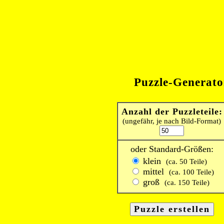
Puzzle-Generato
Anzahl der Puzzleteile:
(ungefähr, je nach Bild-Format)
oder Standard-Größen:
klein
(ca. 50 Teile)
mittel
(ca. 100 Teile)
groß
(ca. 150 Teile)