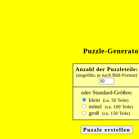
Puzzle-Generato
Anzahl der Puzzleteile:
(ungefähr, je nach Bild-Format)
oder Standard-Größen:
klein
(ca. 50 Teile)
mittel
(ca. 100 Teile)
groß
(ca. 150 Teile)