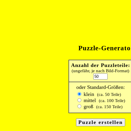
Puzzle-Generato
Anzahl der Puzzleteile:
(ungefähr, je nach Bild-Format)
oder Standard-Größen:
klein
(ca. 50 Teile)
mittel
(ca. 100 Teile)
groß
(ca. 150 Teile)