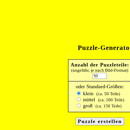
Puzzle-Generato
Anzahl der Puzzleteile:
(ungefähr, je nach Bild-Format)
oder Standard-Größen:
klein
(ca. 50 Teile)
mittel
(ca. 100 Teile)
groß
(ca. 150 Teile)