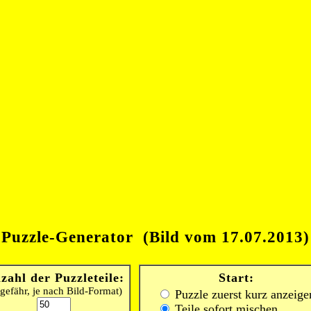
Puzzle-Generator (Bild vom 17.07.2013)
zahl der Puzzleteile:
Start:
gefähr, je nach Bild-Format)
Puzzle zuerst kurz anzeige
Teile sofort mischen