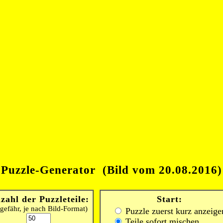
Puzzle-Generator (Bild vom 20.08.2016)
zahl der Puzzleteile:
Start:
gefähr, je nach Bild-Format)
Puzzle zuerst kurz anzeige
Teile sofort mischen