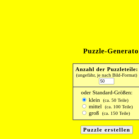
Puzzle-Generato
Anzahl der Puzzleteile:
(ungefähr, je nach Bild-Format)
oder Standard-Größen:
klein
(ca. 50 Teile)
mittel
(ca. 100 Teile)
groß
(ca. 150 Teile)