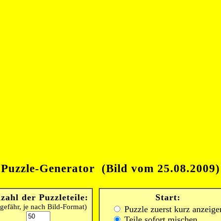
Puzzle-Generator (Bild vom 25.08.2009)
zahl der Puzzleteile:
Start:
gefähr, je nach Bild-Format)
Puzzle zuerst kurz anzeige
Teile sofort mischen