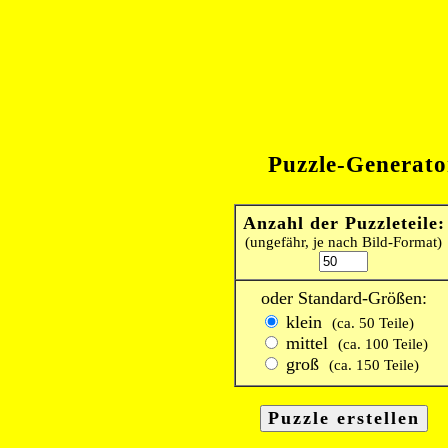
Puzzle-Generato
Anzahl der Puzzleteile:
(ungefähr, je nach Bild-Format)
oder Standard-Größen:
klein
(ca. 50 Teile)
mittel
(ca. 100 Teile)
groß
(ca. 150 Teile)