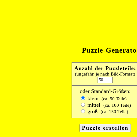
Puzzle-Generato
Anzahl der Puzzleteile:
(ungefähr, je nach Bild-Format)
oder Standard-Größen:
klein
(ca. 50 Teile)
mittel
(ca. 100 Teile)
groß
(ca. 150 Teile)