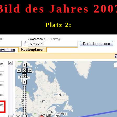
Bild des Jahres 200
Platz 2: