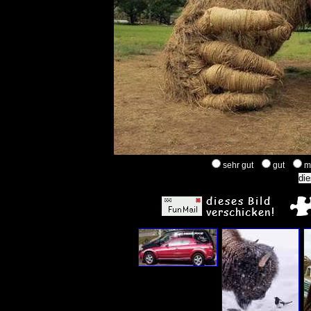
sehr gut
gut
m