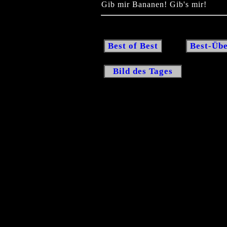
Gib mir Bananen! Gib's mir!
Best of Best
Best-Übe
Bild des Tages