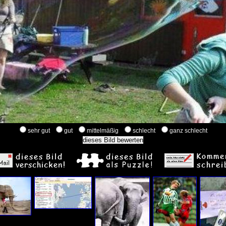
sehr gut
gut
mittelmäßig
schlecht
ganz schlecht