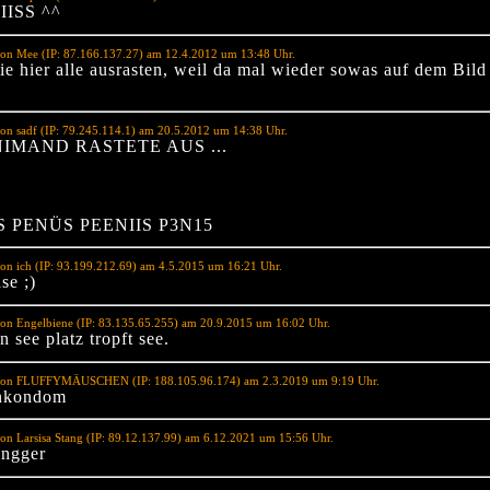
ISS ^^
von Mee (IP: 87.166.137.27) am 12.4.2012 um 13:48 Uhr.
e hier alle ausrasten, weil da mal wieder sowas auf dem Bild 
on sadf (IP: 79.245.114.1) am 20.5.2012 um 14:38 Uhr.
NIMAND RASTETE AUS ...
IS PENÜS PEENIIS P3N15
on ich (IP: 93.199.212.69) am 4.5.2015 um 16:21 Uhr.
se ;)
on Engelbiene (IP: 83.135.65.255) am 20.9.2015 um 16:02 Uhr.
 see platz tropft see.
von FLUFFYMÄUSCHEN (IP: 188.105.96.174) am 2.3.2019 um 9:19 Uhr.
enkondom
on Larsisa Stang (IP: 89.12.137.99) am 6.12.2021 um 15:56 Uhr.
ingger