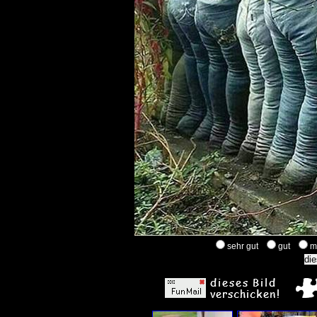
sehr gut
gut
m