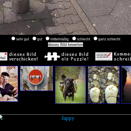
sehr gut
gut
mittelmäßig
schlecht
ganz schlecht