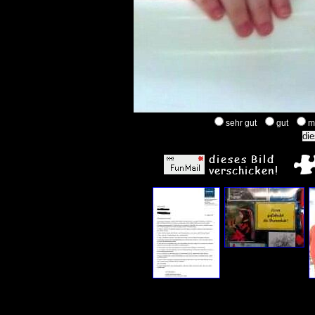
sehr gut
gut
m