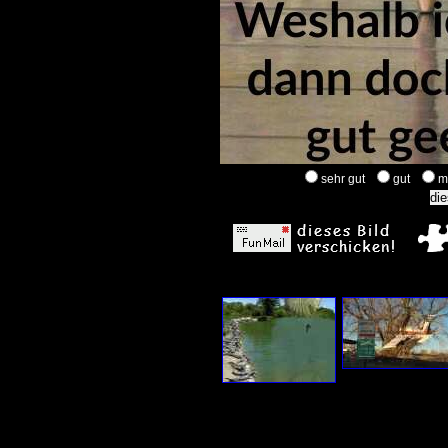
sehr gut
gut
m