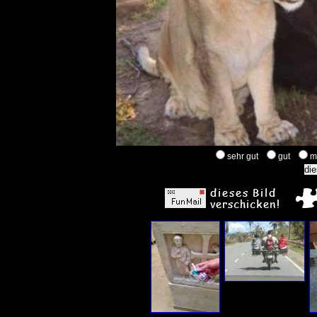
sehr gut
gut
m