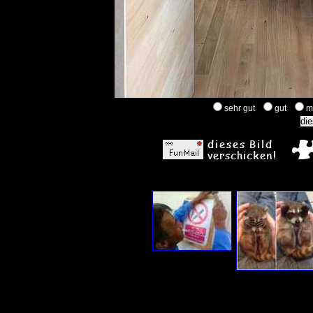
sehr gut
gut
m