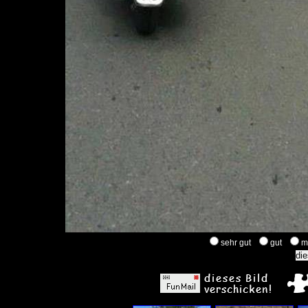
sehr gut
gut
m