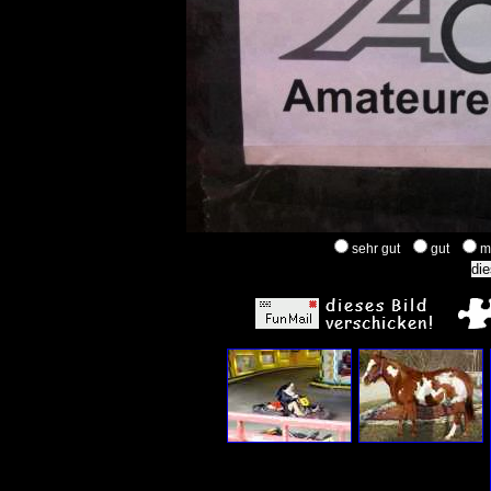
sehr gut
gut
m