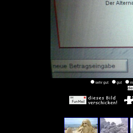
sehr gut
gut
m