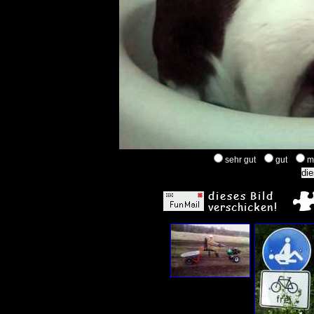
sehr gut
gut
m