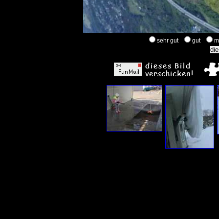
sehr gut
gut
m