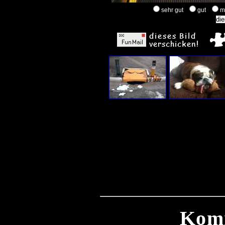
sehr gut
gut
m
Kom