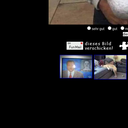
sehr gut
gut
m