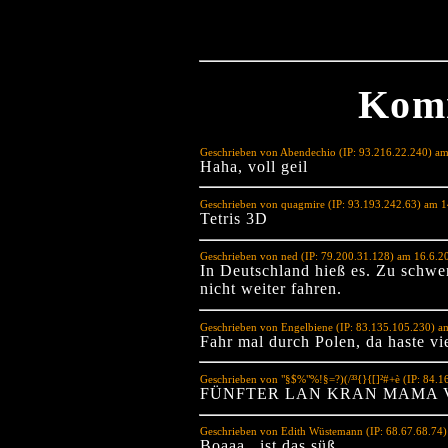
Kom
Geschrieben von Abendechio (IP: 93.216.22.240) a
Haha, voll geil
Geschrieben von quagmire (IP: 93.193.242.63) am 
Tetris 3D
Geschrieben von ned (IP: 79.200.31.128) am 16.6.2
In Deutschland hieß es. Zu schwer
nicht weiter fahren.
Geschrieben von Engelbiene (IP: 83.135.105.230) a
Fahr mal durch Polen, da haste vi
Geschrieben von "§$%"%!§=?)(/³³{}{[]²#+è (IP: 84.
FÜNFTER LAN KRAN MAMA 
Geschrieben von Edith Wüstemann (IP: 68.67.68.74
Boaaa.. ist das süß