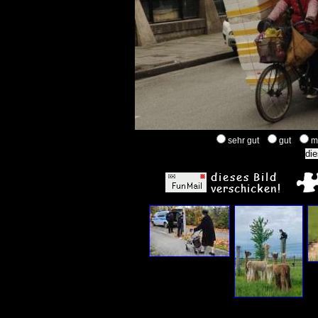
sehr gut
gut
m