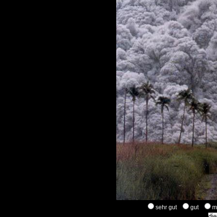
sehr gut
gut
m