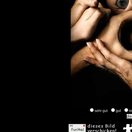
sehr gut
gut
m