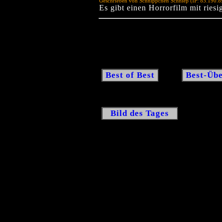
Geschrieben von Schnippchen Schniep (IP: 85.190.
Es gibt einen Horrorfilm mit riesi
Best of Best
Best-Übe
Bild des Tages