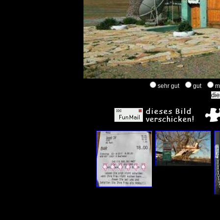
sehr gut
gut
m