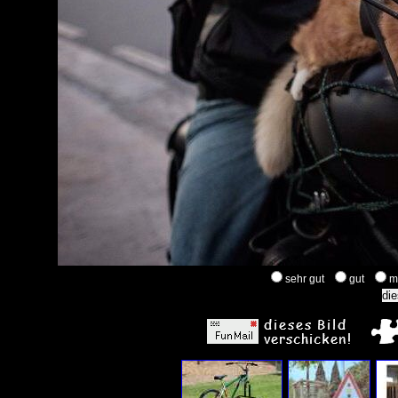
sehr gut
gut
m