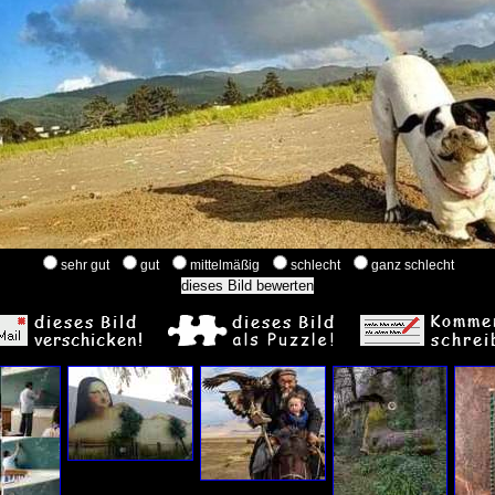
sehr gut
gut
mittelmäßig
schlecht
ganz schlecht