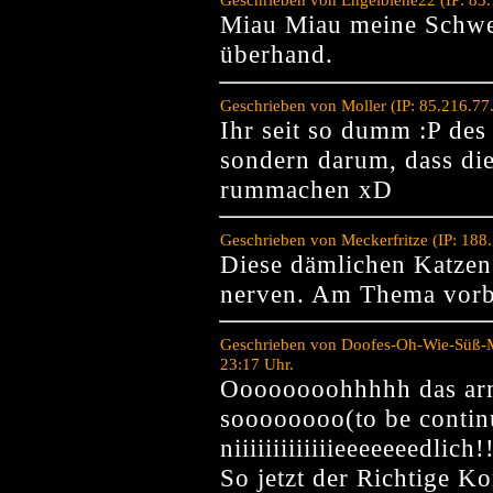
Miau Miau meine Schwe
überhand.
Geschrieben von Moller (IP: 85.216.7
Ihr seit so dumm :P des
sondern darum, dass di
rummachen xD
Geschrieben von Meckerfritze (IP: 18
Diese dämlichen Katzen
nerven. Am Thema vorbe
Geschrieben von Doofes-Oh-Wie-Süß-M
23:17 Uhr.
Oooooooohhhhh das arm
soooooooo(to be conti
niiiiiiiiiiiiieeeeeeedlich!
So jetzt der Richtige K