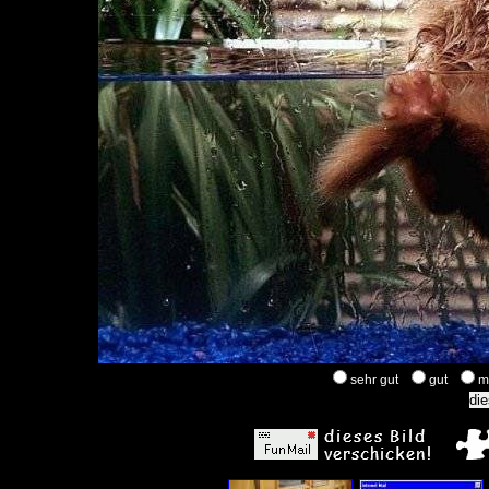
sehr gut
gut
m