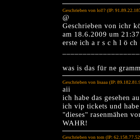
Geschrieben von lol!? (IP: 91.89.22.1
@
Geschrieben von ichr k
am 18.6.2009 um 21:37
erste ich a r s c h l ö ch
___________________
was is das für ne gramm
Geschrieben von lisaaa (IP: 89.182.81
aii
ich habe das gesehen au
ich vip tickets und hab
"dieses" rasenmähen vorb
WAHR!
Geschrieben von tom (IP: 62.158.77.5