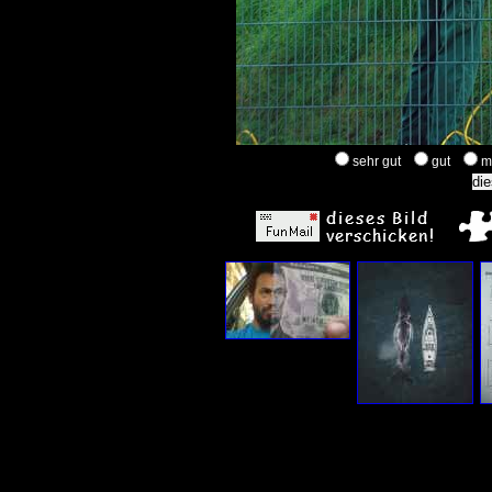
sehr gut
gut
m