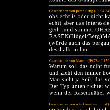
Geschrieben von peter lustig (IP: 94.
obs echt is oder nicht k
echt) aber das interessie
geil...und stimmt..
RASEN(Hügel/Berg)MÄH
(würde auch das bergauf
desshalb so laut.
Geschrieben von Marrio (IP: 78.42.15
Warum soll das nciht fu
und zieht den immer hoc
Man sieht ja Seil, das vo
Der Typ unten richtet wi
wenn der Rasenmäher wi
Geschrieben von ichr könnt mich mal (
erste ich a r s c h l ö ch