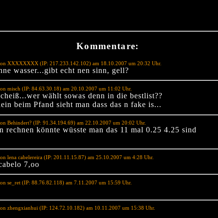
Kommentare:
von XXXXXXXX (IP: 217.233.142.102) am 18.10.2007 um 20:32 Uhr.
ne wasser...gibt echt nen sinn, gell?
on misch (IP: 84.63.30.18) am 20.10.2007 um 11:02 Uhr.
cheiß...wer wählt sowas denn in die bestlist??
ein beim Pfand sieht man dass das n fake is...
on Behindert? (IP: 91.34.194.69) am 22.10.2007 um 20:02 Uhr.
 rechnen könnte wüsste man das 11 mal 0.25 4.25 sind
on lena cabelereira (IP: 201.11.15.87) am 25.10.2007 um 4:28 Uhr.
 cabelo 7,oo
on se_ret (IP: 88.76.82.118) am 7.11.2007 um 15:59 Uhr.
on zhengxianhui (IP: 124.72.10.182) am 10.11.2007 um 15:38 Uhr.