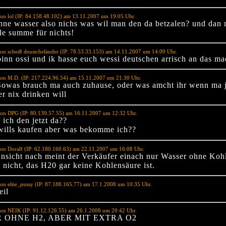
on lol (IP: 84.158.48.102) am 13.11.2007 um 19:05 Uhr.
hne wasser also nichs was wil man den da betzalen? und dan 
lle summe für nichts!
on scheiß deustcheländer (IP: 78.53.33.153) am 14.11.2007 um 14:09 Uhr.
binn ossi und ik hasse euch wessi deutschen arrisch an das ma
von M.D. (IP: 217.224.96.54) am 15.11.2007 um 21:30 Uhr.
Sowas brauch ma auch zuhause, oder was amcht ihr wenn ma
r nix drinken will
von DPG (IP: 80.139.57.55) am 16.11.2007 um 12:32 Uhr.
 ich den jetzt da??
 wills kaufen aber was bekomme ich??
on Doralf (IP: 62.180.160.63) am 22.11.2007 um 16:08 Uhr.
nsicht nach meint der Verkäufer einach nur Wasser ohne Koh
 nicht, das H20 gar keine Kohlensäure ist.
on elite_pussy (IP: 87.188.165.77) am 17.1.2008 um 10:35 Uhr.
eil
von NEIK (IP: 91.12.126.55) am 26.1.2008 um 20:42 Uhr.
 OHNE H2, ABER MIT EXTRA O2