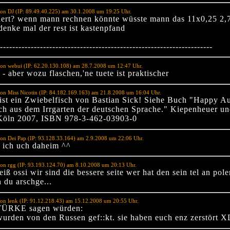
on DJ (IP: 89.49.40.225) am 30.1.2008 um 19:25 Uhr.
rt? wenn mann rechnen könnte wüsste mann das 11x0,25 2,7
denke mal der rest ist kastenpfand
---------------------------------------------------------------------
on webui (IP: 62.20.130.108) am 28.7.2008 um 12:47 Uhr.
 - aber wozu flaschen,'ne tuete ist praktischer
on Miss Nicotin (IP: 84.182.169.163) am 21.8.2008 um 16:04 Uhr.
ist ein Zwiebelfisch von Bastian Sick! Siehe Buch "Happy Au
ch aus dem Irrgarten der deutschen Sprache." Kiepenheuer u
Köln 2007, ISBN 978-3-462-03903-0
on Dei Pap (IP: 93.128.33.164) am 2.9.2008 um 22:06 Uhr.
 ich uch daheim ^^
on rgg (IP: 93.193.124.70) am 8.10.2008 um 20:13 Uhr.
eiß ossi wir sind die bessere seite wer hat den sein tel an pole
 du arschge...
on lenk (IP: 91.12.218.43) am 15.12.2008 um 20:55 Uhr.
 TÜRKE sagen würden:
 wurden von den Russen gef::kt. sie haben euch enz zerstört 