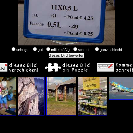
sehr gut
gut
mittelmäßig
schlecht
ganz schlecht