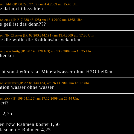
on jjhhh (IP: 80.228.77.39) am 4.4.2009 um 15:43 Uhr.
e dat nicht bezahlen
von cmx (IP: 217.238.46.125) am 15.4.2009 um 13:56 Uhr.
 geil ist das denn???
von Nix-Checker (IP: 62.203.244.191) am 19.4.2009 um 17:26 Uhr.
be die wolln die Kohlensäur vekaufen...
on peter lustig (IP: 90.146.128.163) am 13.9.2009 um 18:25 Uhr.
hecker
cht sonst würds ja: Mineralwasser ohne H2O heißen
on soulsilver (IP: 82.83.144.184) am 26.11.2009 um 15:17 Uhr.
ation wasser ohne wasser
on xXx (IP: 109.84.1.28) am 17.12.2009 um 23:44 Uhr.
ert?
r 2,75
en bzw Rahmen kostet 1,50
Flaschen + Rahmen 4,25