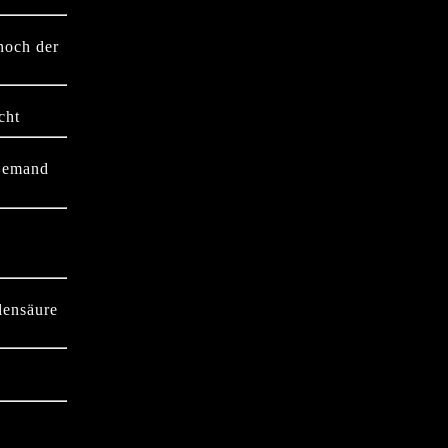
noch der
cht
 jemand
lensäure