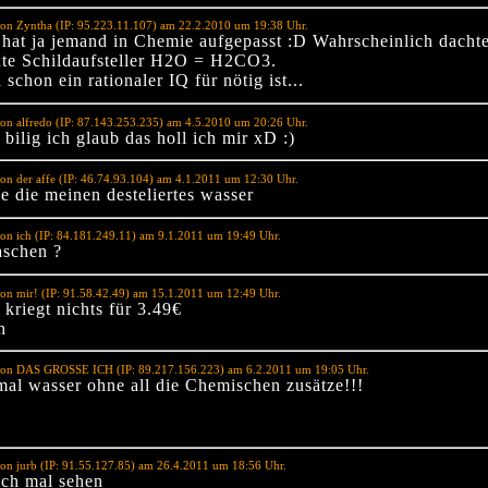
on Zyntha (IP: 95.223.11.107) am 22.2.2010 um 19:38 Uhr.
hat ja jemand in Chemie aufgepasst :D Wahrscheinlich dachte
ente Schildaufsteller H2O = H2CO3.
schon ein rationaler IQ für nötig ist...
on alfredo (IP: 87.143.253.235) am 4.5.2010 um 20:26 Uhr.
ilig ich glaub das holl ich mir xD :)
on der affe (IP: 46.74.93.104) am 4.1.2011 um 12:30 Uhr.
e die meinen desteliertes wasser
on ich (IP: 84.181.249.11) am 9.1.2011 um 19:49 Uhr.
aschen ?
on mir! (IP: 91.58.42.49) am 15.1.2011 um 12:49 Uhr.
kriegt nichts für 3.49€
h
von DAS GROSSE ICH (IP: 89.217.156.223) am 6.2.2011 um 19:05 Uhr.
mal wasser ohne all die Chemischen zusätze!!!
on jurb (IP: 91.55.127.85) am 26.4.2011 um 18:56 Uhr.
ich mal sehen