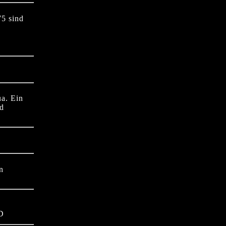
5 sind
a. Ein
nd
n
XD