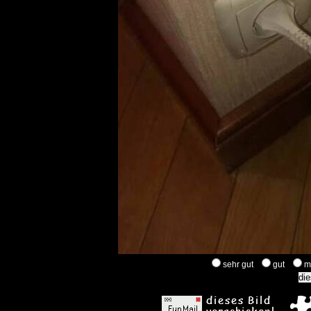
sehr gut
gut
m