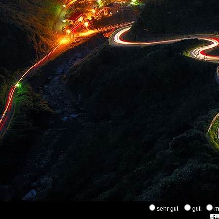
sehr gut
gut
m