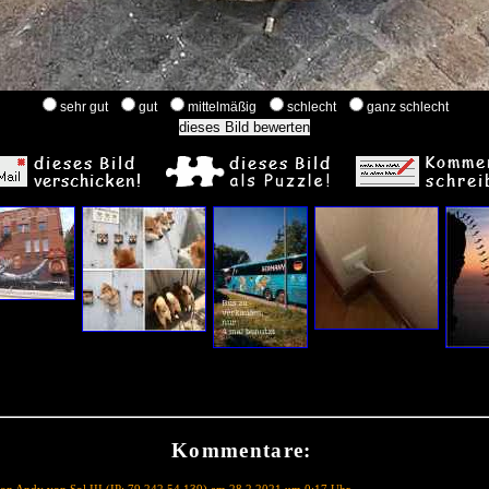
sehr gut
gut
mittelmäßig
schlecht
ganz schlecht
Kommentare: