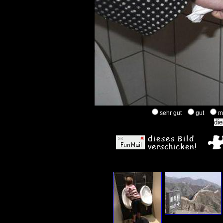
sehr gut
gut
m