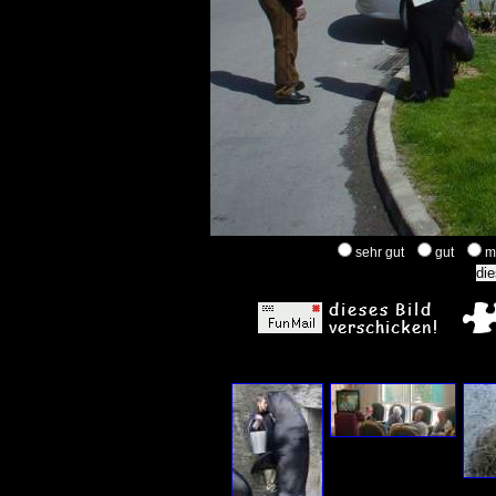
sehr gut
gut
m