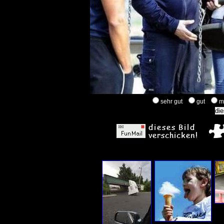
sehr gut
gut
m