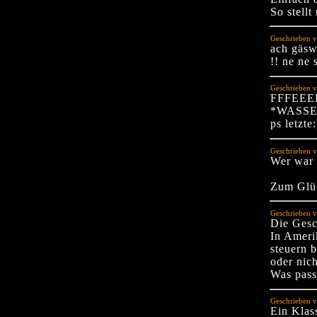
So stell
Geschrieben v
ach gäsw
!! ne ne 
Geschrieben v
FFFEEE
*WASSE
ps letzte:
Geschrieben v
Wer war 
Zum Glück
Geschrieben v
Die Gesc
In Amerik
steuern b
oder nich
Was pass
Geschrieben 
Ein Klass