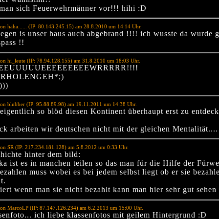
t man sich Feuerwehrmänner vor!!! hihi :D
on haha...... (IP: 80.143.245.15) am 28.8.2010 um 14:14 Uhr.
egen is unser haus auch abgebrand !!!! ich wusste da wurde 
spass !!
on hi_leute (IP: 78.94.128.155) am 31.8.2010 um 18:03 Uhr.
EEUUUUUEEEEEEEEEWRRRRR!!!!
RHOLENGEH*;)
)))
on blubber (IP: 95.88.89.98) am 19.11.2011 um 14:38 Uhr.
eigentlich so blöd diesen Kontinent überhaupt erst zu entdec
 arbeiten wir deutschen nicht mit der gleichen Mentalität....
on SR (IP: 217.234.181.128) am 5.8.2012 um 0:33 Uhr.
hichte hinter dem bild:
a ist es in manchen teilen so das man für die Hilfe der Fürwe
ezahlen muss wobei es bei jedem selbst liegt ob er sie bezahl
t.
iert wenn man sie nicht bezahlt kann man hier sehr gut sehen 
von MarcoLP (IP: 87.147.126.234) am 6.2.2013 um 15:00 Uhr.
enfoto... ich liebe klassenfotos mit geilem Hintergrund :D