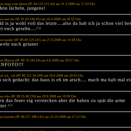
on depp vom dienst (IP: 84.152.215.44) am 31.3.2008 um 17:24 Uhr.
hön lächeln, jungens!
on ann-lee (IP: 91.63.106.85) am 10.4.2008 um 18:52 Uhr.
ld is ja wohl voll das letzte....also da hab ich ja schon viel be
ei euch gesehn....^^
on master (IP: 89.49.129.241) am 27.6.2008 um 14:58 Uhr.
rwehr nach getaner
on Marvin (IP: 88.76.184.59) am 4.8.2008 um 18:57 Uhr.
NFOTO!!!
on ich_ ich (IP: 80.121.16.209) am 18.8.2008 um 20:42 Uhr.
 sich gedacht: das haus is eh im arsch.... mach ma halt mal ei
on icke (IP: 89.55.48.234) am 28.9.2008 um 10:38 Uhr.
en das feuer eig verstecken aber die haben zu spät die arme
tet ^^
on korrine (IP: 86.217.188.141) am 25.10.2008 um 17:11 Uhr.