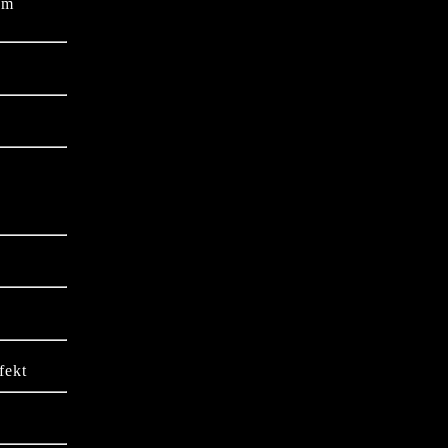
em
fekt