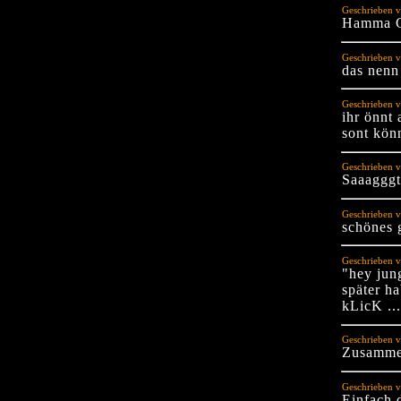
Geschrieben v
Hamma G
Geschrieben v
das nenn
Geschrieben v
ihr önnt 
sont kön
Geschrieben v
Saaagggt
Geschrieben v
schönes 
Geschrieben v
"hey jung
später h
kLicK ...
Geschrieben v
Zusammen
Geschrieben vo
Einfach 