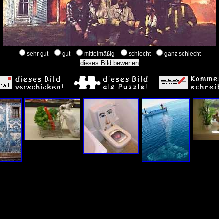
sehr gut
gut
mittelmäßig
schlecht
ganz schlecht