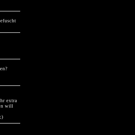
gefuscht
ken?
hr extra
en will
;)