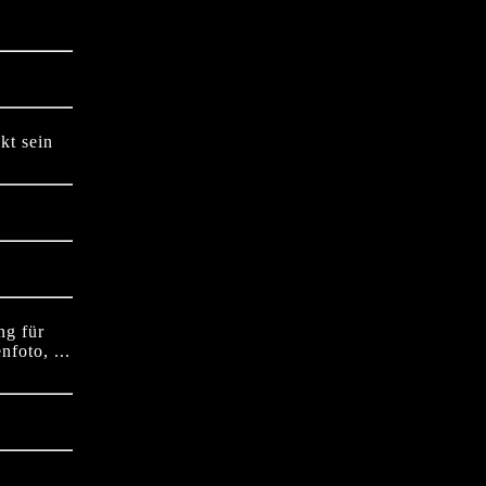
kt sein
ng für
foto, ...