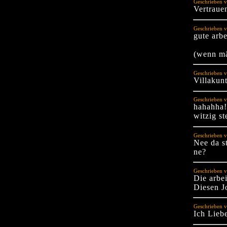
Geschrieben v
Vertraue
Geschrieben v
gute arbe
(wenn mä
Geschrieben 
Villakun
Geschrieben 
hahahha!
witzig st
Geschrieben v
Nee da s
ne?
Geschrieben v
Die arbei
Diesen J
Geschrieben v
Ich Lieb