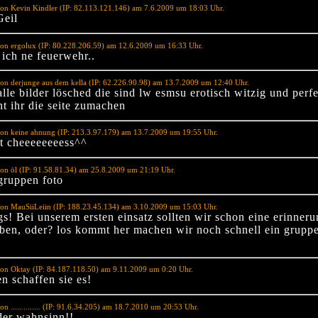
on Kevin Kindler (IP: 82.113.121.146) am 7.6.2009 um 18:03 Uhr.
eil
on ergolux (IP: 80.228.206.59) am 12.6.2009 um 16:33 Uhr.
 ich ne feuerwehr..
on derjunge aus dem kella (IP: 62.226.90.98) am 13.7.2009 um 12:40 Uhr.
alle bilder lösched die sind lw esmsu erotisch witzig und perfe
nt ihr die seite zumachen
on keine ahnung (IP: 213.3.97.179) am 13.7.2009 um 19:55 Uhr.
t cheeeeeeeess^^
on öl (IP: 91.58.81.34) am 25.8.2009 um 21:19 Uhr.
gruppen foto
on MauSiiLeiin (IP: 188.23.45.134) am 3.10.2009 um 15:03 Uhr.
s! Bei unserem ersten einsatz sollten wir schon eine erinneru
aben, oder? los kommt her machen wir noch schnell ein gruppen
on Oktay (IP: 84.187.118.50) am 9.11.2009 um 0:20 Uhr.
 schaffen sie es!
n .............. (IP: 91.6.34.205) am 18.7.2010 um 20:53 Uhr.
der wahnsinn!!