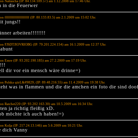
on Nattascha (IP: 84.134.109.57) am 1.12.2008 um 17:46 Uhr.
n in die Feuerwer
on ffffffffffffffffffff (IP: 80.133.83.5) am 2.1.2009 um 15:02 Uhr.
it jungs!!
nner arbeiten!!!!!!!!
von FJSDTJIOVRIOBG (IP: 79.201.224.154) am 16.1.2009 um 12:37 Uhr.
tabunt
von Emre (IP: 93.202.190.185) am 27.2.2009 um 17:19 Uhr.
!!!
ell dir vor ein mensch wäre drinne=)
on Polska qiirL&#9829; (IP: 89.48.216.55) am 11.4.2009 um 19:38 Uhr.
teht was in flammen und die die amchen ein foto die sind doo
on Ratchet220 (IP: 93.202.163.30) am 10.5.2009 um 16:34 Uhr.
ten ja richtig fleißig xD.
ob möchte ich auch haben!=)
on Kolja (IP: 217.24.13.146) am 5.6.2009 um 10:21 Uhr.
e dich Vanny