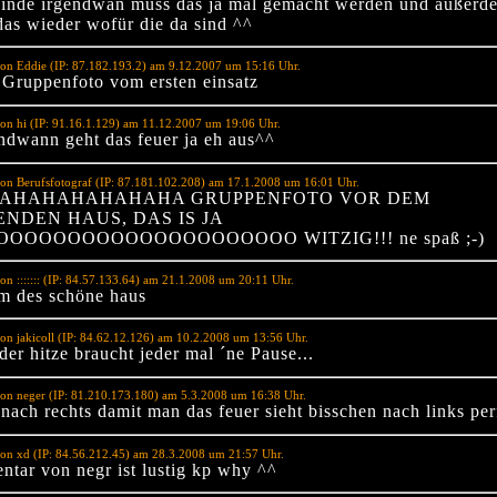
 finde irgendwan muss das ja mal gemacht werden und außerd
 das wieder wofür die da sind ^^
on Eddie (IP: 87.182.193.2) am 9.12.2007 um 15:16 Uhr.
 Gruppenfoto vom ersten einsatz
on hi (IP: 91.16.1.129) am 11.12.2007 um 19:06 Uhr.
endwann geht das feuer ja eh aus^^
on Berufsfotograf (IP: 87.181.102.208) am 17.1.2008 um 16:01 Uhr.
AHAHAHAHAHAHA GRUPPENFOTO VOR DEM
NDEN HAUS, DAS IS JA
OOOOOOOOOOOOOOOOOOOO WITZIG!!! ne spaß ;-)
on ::::::: (IP: 84.57.133.64) am 21.1.2008 um 20:11 Uhr.
m des schöne haus
on jakicoll (IP: 84.62.12.126) am 10.2.2008 um 13:56 Uhr.
der hitze braucht jeder mal ´ne Pause...
on neger (IP: 81.210.173.180) am 5.3.2008 um 16:38 Uhr.
nach rechts damit man das feuer sieht bisschen nach links per
on xd (IP: 84.56.212.45) am 28.3.2008 um 21:57 Uhr.
ntar von negr ist lustig kp why ^^