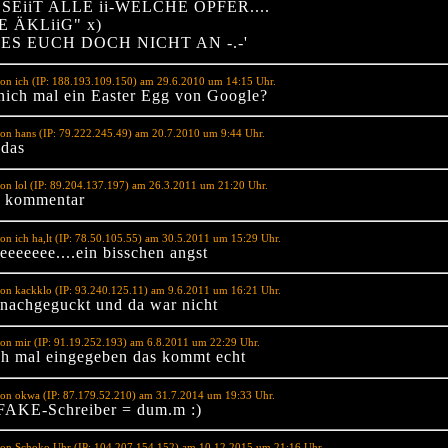
 SEiiT ALLE ii-WELCHE OPFER....
E ÄKLiiG" x)
ES EUCH DOCH NICHT AN -.-'
on ich (IP: 188.193.109.150) am 29.6.2010 um 14:15 Uhr.
nich mal ein Easter Egg von Google?
on hans (IP: 79.222.245.49) am 20.7.2010 um 9:44 Uhr.
 das
on lol (IP: 89.204.137.197) am 26.3.2011 um 21:20 Uhr.
s kommentar
on ich ha,lt (IP: 78.50.105.55) am 30.5.2011 um 15:29 Uhr.
eeeeeee....ein bisschen angst
on kackklo (IP: 93.240.125.11) am 9.6.2011 um 16:21 Uhr.
 nachgeguckt und da war nicht
on mir (IP: 91.19.252.193) am 6.8.2011 um 22:29 Uhr.
ch mal eingegeben das kommt echt
von okwa (IP: 87.179.52.210) am 31.7.2014 um 19:33 Uhr.
FAKE-Schreiber = dum.m :)
von Schoko Uhr (IP: 104.207.154.152) am 10.12.2015 um 21:16 Uhr.