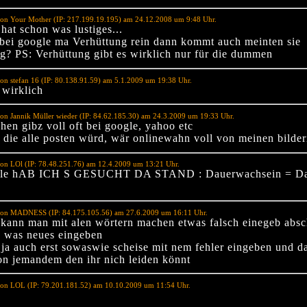
von Your Mother (IP: 217.199.19.195) am 24.12.2008 um 9:48 Uhr.
hat schon was lustiges...
 bei google ma Verhüttung rein dann kommt auch meinten sie
g? PS: Verhüttung gibt es wirklich nur für die dummen
on stefan 16 (IP: 80.138.91.59) am 5.1.2009 um 19:38 Uhr.
 wirklich
on Jannik Müller wieder (IP: 84.62.185.30) am 24.3.2009 um 19:33 Uhr.
hen gibz voll oft bei google, yahoo etc
 die alle posten würd, wär onlinewahn voll von meinen bilde
on LOl (IP: 78.48.251.76) am 12.4.2009 um 13:21 Uhr.
gle hAB ICH S GESUCHT DA STAND : Dauerwachsein = D
von MADNESS (IP: 84.175.105.56) am 27.6.2009 um 16:11 Uhr.
 kann man mit alen wörtern machen etwas falsch einegeb abs
 was neues eingeben
 ja auch erst sowaswie scheise mit nem fehler eingeben und d
n jemandem den ihr nich leiden könnt
von LOL (IP: 79.201.181.52) am 10.10.2009 um 11:54 Uhr.