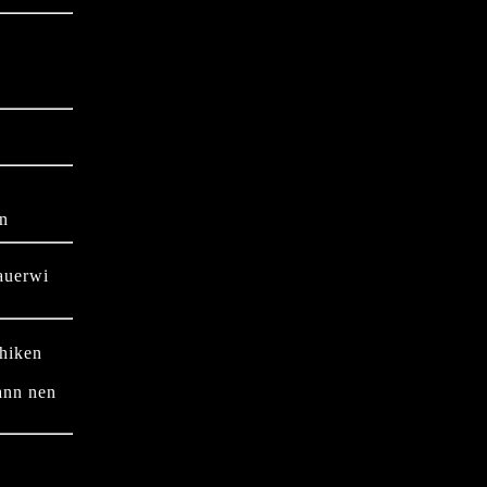
rn
auerwi
chiken
ann nen