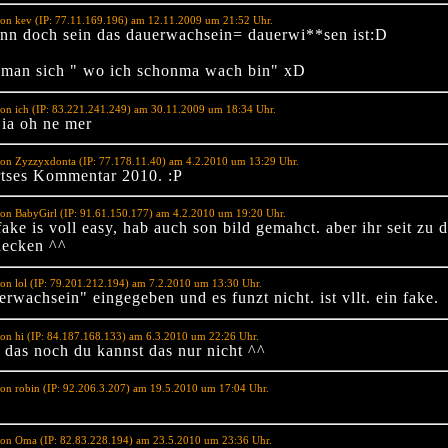
on kev (IP: 77.11.169.196) am 12.11.2009 um 21:52 Uhr.
nn doch sein das dauerwachsein= dauerwi**sen ist:D
 man sich " wo ich schonma wach bin" xD
on ich (IP: 83.221.241.249) am 30.11.2009 um 18:34 Uhr.
,ia oh ne mer
on Zyzzyxdonta (IP: 77.178.11.40) am 4.2.2010 um 13:29 Uhr.
rtses Kommentar 2010. :P
on BabyGirl (IP: 91.61.150.177) am 4.2.2010 um 19:20 Uhr.
fake is voll easy, hab auch son bild gemahct. aber ihr seit z
hecken ^^
on lol (IP: 79.201.212.194) am 7.2.2010 um 13:30 Uhr.
rwachsein" eingegeben und es funzt nicht. ist vllt. ein fake.
on hi (IP: 84.187.168.133) am 6.3.2010 um 22:26 Uhr.
t das noch du kannst das nur nicht ^^
on robin (IP: 92.206.3.207) am 19.5.2010 um 17:04 Uhr.
von Oma (IP: 82.83.228.194) am 23.5.2010 um 23:36 Uhr.