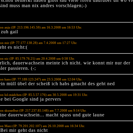
s schon bemerkt haben gibts sau viele foren dadrüber un wo vi
 sind muss man nix andres vorschlagen;-)
on anju (IP: 213.196.145.59) am 16.3.2008 um 16:53 Uhr.
zuh gail
on mir (IP: 77.177.138.28) am 7.4.2008 um 17:27 Uhr.
eht es nicht:(
on nic (IP: 85.179.76.21) am 20.4.2008 um 0:58 Uhr.
rlich, dauerwachsein meinte ich nicht. wie konnt mir nur der
ler passieren. (-;
on hans (IP: 77.189.123.247) am 23.5.2008 um 12:04 Uhr.
ein müll übel der scheiß ich habs gmacht des geht ned
on lol-mädchen (IP: 85.5.57.176) am 30.5.2008 um 19:31 Uhr.
e bei Google sind ja pervers
on skusselbut (IP: 217.237.85.148) am 7.7.2008 um 9:14 Uhr.
eine dauerwachsein... macht spass und gute laune
von Maxi (IP: 79.201.202.107) am 26.10.2008 um 16:34 Uhr.
 Bei mir geht das nicht