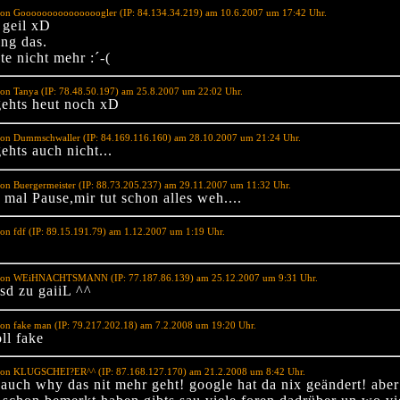
von Gooooooooooooooogler (IP: 84.134.34.219) am 10.6.2007 um 17:42 Uhr.
 geil xD
ing das.
e nicht mehr :´-(
on Tanya (IP: 78.48.50.197) am 25.8.2007 um 22:02 Uhr.
gehts heut noch xD
von Dummschwaller (IP: 84.169.116.160) am 28.10.2007 um 21:24 Uhr.
ehts auch nicht...
on Buergermeister (IP: 88.73.205.237) am 29.11.2007 um 11:32 Uhr.
mal Pause,mir tut schon alles weh....
on fdf (IP: 89.15.191.79) am 1.12.2007 um 1:19 Uhr.
von WEiHNACHTSMANN (IP: 77.187.86.139) am 25.12.2007 um 9:31 Uhr.
isd zu gaiiL ^^
on fake man (IP: 79.217.202.18) am 7.2.2008 um 19:20 Uhr.
oll fake
von KLUGSCHEI?ER^^ (IP: 87.168.127.170) am 21.2.2008 um 8:42 Uhr.
 auch why das nit mehr geht! google hat da nix geändert! aber