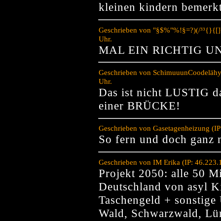
kleinen kindern bemerk
Geschrieben von "§$%"%!§=?)(/³³{}{[]
Uhr.
MAL EIN RICHTIG U
Geschrieben von SchimuuunCoodelähy²
Uhr.
Das ist nicht LUSTIG da
einer BRÜCKE!
Geschrieben von Gasetagenheizung (IP
So fern und doch ganz 
Geschrieben von IM Erika (IP: 46.223
Projekt 2050: alle 50 M
Deutschland von asyl Ki
Taschengeld + sonstige
Wald, Schwarzwald, Lü