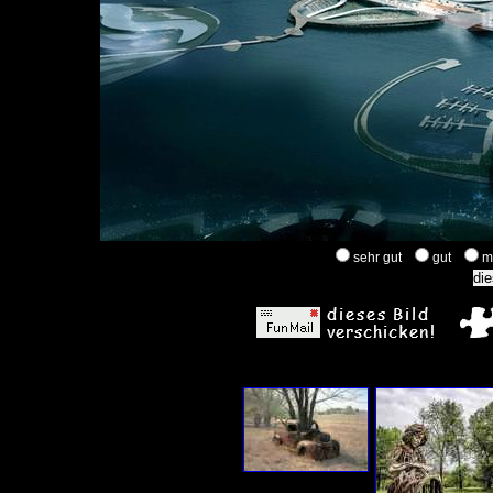
sehr gut
gut
m