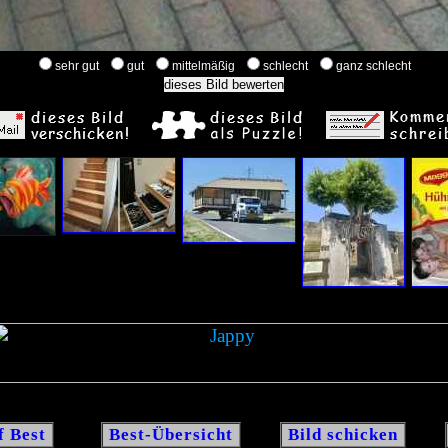
sehr gut
gut
mittelmäßig
schlecht
ganz schlecht
f Best
Best-Übersicht
Bild schicken