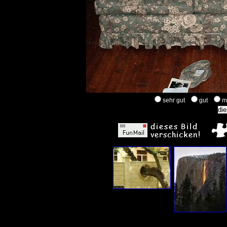
sehr gut
gut
m