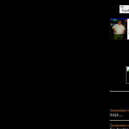
Geschrieben v
naja...
Geschrieben v