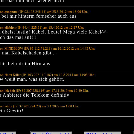
 ist das nun auch wieder nicht
on quagmire (IP: 93.193.246.44) am 25.3.2012 um 13:06 Uhr.
s bei mir hinterm fernseher auch aus
on ellablixt (IP: 84.44.225.61) am 15.4.2012 um 12:27 Uhr.
t übelst lustig! Kabel, Leute! Mega viele Kabel^^
ch das mal an!!!!
von MINDBLOW (IP: 95.112.71.219) am 16.12.2012 um 14:43 Uhr.
 mal Kabelschaden gibt...
ehts bei mir im Hirn aus
on Horst Killer (IP: 193.202.110.182) am 19.8.2014 um 14:05 Uhr.
w weiß man, was sich gehört.
on Ich halt (IP: 82.207.238.116) am 17.11.2019 um 19:49 Uhr.
r Anbieter die Telekom definitiv
on Wally (IP: 37.201.224.23) am 3.1.2022 um 1:08 Uhr.
ein Gewirr!